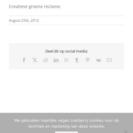
Creatieve groene reclame.
August 25th, 2012
Deel dit op social media:
Facebook
X
Reddit
LinkedIn
WhatsApp
Tumblr
Pinterest
Vk
Email
We gebruiken heerlijke vegan cranberry cookies voor de
techniek en marketing van deze website.