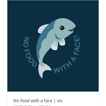
No food with a face | vis
UITGELICHTE ILLUSTRATIE
No food with a face | vis