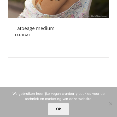
Tatoeage medium
TATOEAGE
We gebruiken heerlijke vegan cranberry cookies voor de
techniek en marketing van deze website.
© MARIA TIQWAH VAN ELDIK MUSA | T. +31 (0)6 23 77 88 49 |
Ok
MARIA[@]MARIATIQWAH.COM