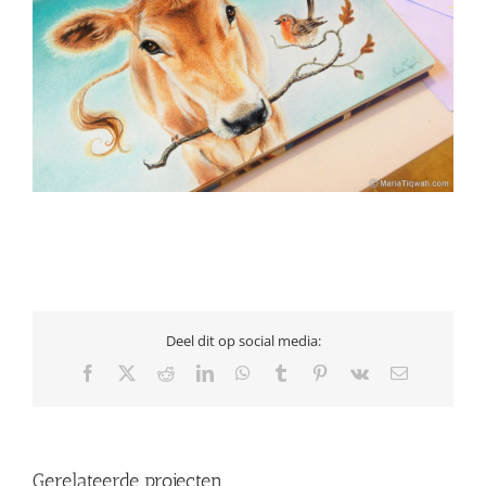
Deel dit op social media:
Facebook
X
Reddit
LinkedIn
WhatsApp
Tumblr
Pinterest
Vk
E-
mail
Gerelateerde projecten