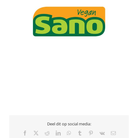
Deel dit op social media:
Facebook
X
Reddit
LinkedIn
WhatsApp
Tumblr
Pinterest
Vk
E-
mail