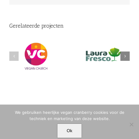
Gerelateerde projecten
(English) logo vegan
(English) logo laura
church
stoel/blad
We gebruiken heerlijke vegan cranberry cookies voor de
techniek en marketing van deze website.
© MARIA TIQWAH VAN ELDIK MUSA | T. +31 (0)6 23 77 88 49 |
Ok
MARIA[@]MARIATIQWAH.COM