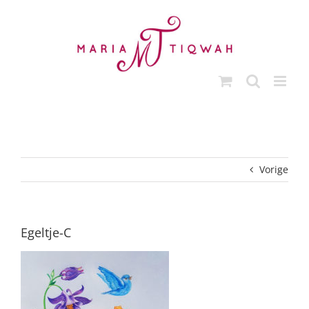
Ga
naar
inhoud
Vorige
Egeltje-C