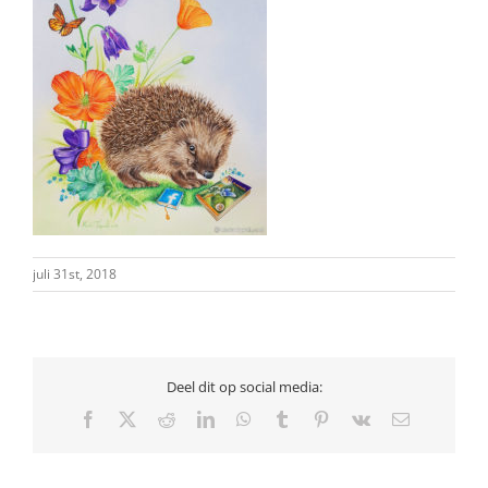
juli 31st, 2018
Deel dit op social media:
Facebook
X
Reddit
LinkedIn
WhatsApp
Tumblr
Pinterest
Vk
E-
mail