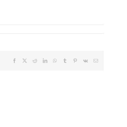
Facebook
X
Reddit
LinkedIn
WhatsApp
Tumblr
Pinterest
Vk
E-
mail