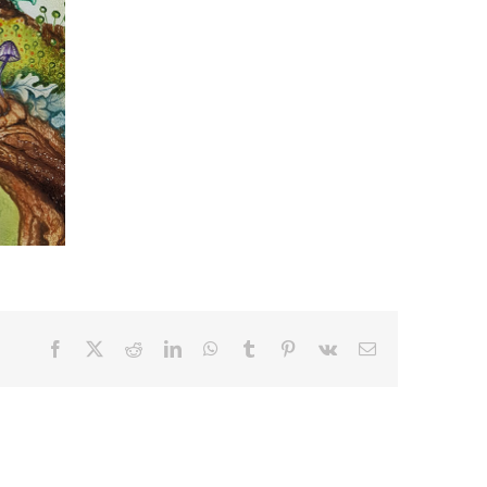
Facebook
X
Reddit
LinkedIn
WhatsApp
Tumblr
Pinterest
Vk
E-
mail