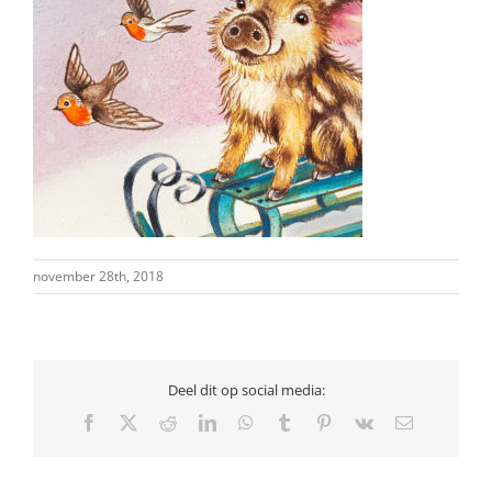
november 28th, 2018
Deel dit op social media:
Facebook
X
Reddit
LinkedIn
WhatsApp
Tumblr
Pinterest
Vk
E-
mail