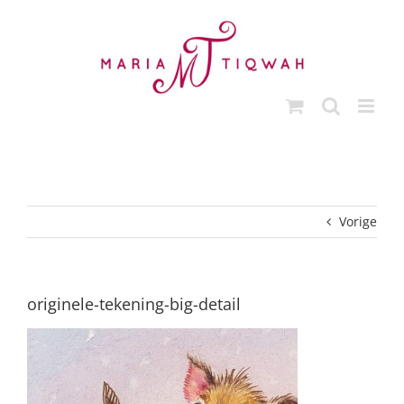
Ga
naar
inhoud
Vorige
originele-tekening-big-detail