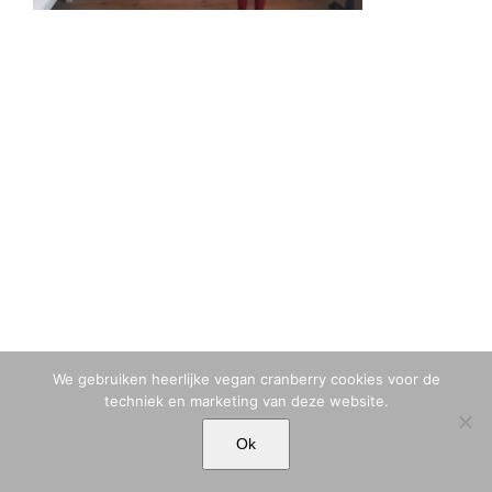
We gebruiken heerlijke vegan cranberry cookies voor de
techniek en marketing van deze website.
© MARIA TIQWAH VAN ELDIK MUSA | T. +31 (0)6 23 77 88 49 |
Ok
MARIA[@]MARIATIQWAH.COM