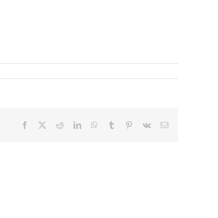
Facebook
X
Reddit
LinkedIn
WhatsApp
Tumblr
Pinterest
Vk
E-
mail