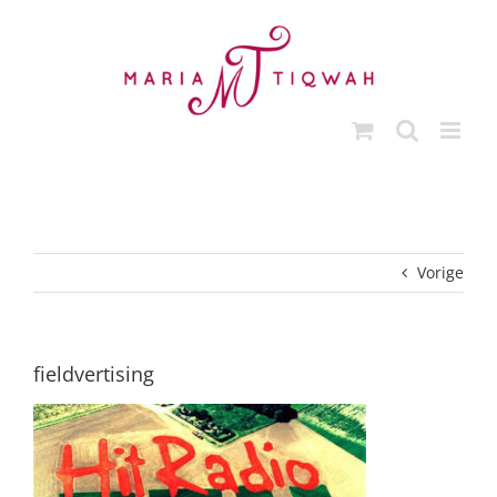
Ga
naar
inhoud
Vorige
fieldvertising