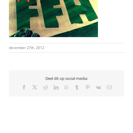
december 27th, 2012
Deel dit op social media:
Facebook
X
Reddit
LinkedIn
WhatsApp
Tumblr
Pinterest
Vk
E-
mail