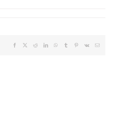
Facebook
X
Reddit
LinkedIn
WhatsApp
Tumblr
Pinterest
Vk
E-
mail