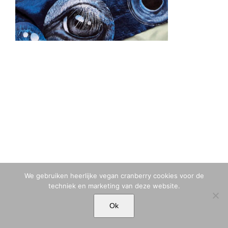
We gebruiken heerlijke vegan cranberry cookies voor de
techniek en marketing van deze website.
© MARIA TIQWAH VAN ELDIK MUSA | T. +31 (0)6 23 77 88 49 |
Ok
MARIA[@]MARIATIQWAH.COM