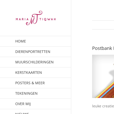
Ga
naar
inhoud
HOME
Postbank 
DIERENPORTRETTEN
MUURSCHILDERINGEN
KERSTKAARTEN
POSTERS & MEER
TEKENINGEN
OVER MIJ
leuke creati