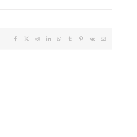
Facebook
X
Reddit
LinkedIn
WhatsApp
Tumblr
Pinterest
Vk
E-
mail